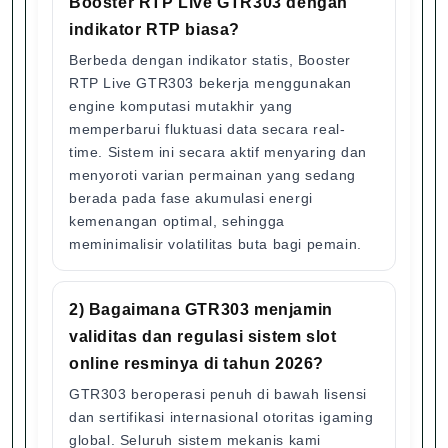
Booster RTP Live GTR303 dengan
indikator RTP biasa?
Berbeda dengan indikator statis, Booster
RTP Live GTR303 bekerja menggunakan
engine komputasi mutakhir yang
memperbarui fluktuasi data secara real-
time. Sistem ini secara aktif menyaring dan
menyoroti varian permainan yang sedang
berada pada fase akumulasi energi
kemenangan optimal, sehingga
meminimalisir volatilitas buta bagi pemain.
2) Bagaimana GTR303 menjamin
validitas dan regulasi sistem slot
online resminya di tahun 2026?
GTR303 beroperasi penuh di bawah lisensi
dan sertifikasi internasional otoritas igaming
global. Seluruh sistem mekanis kami