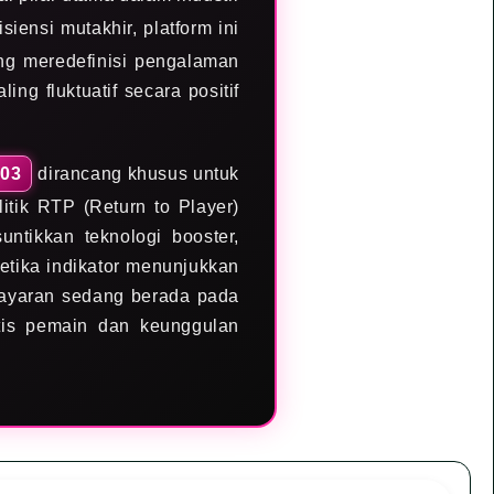
iensi mutakhir, platform ini
ng meredefinisi pengalaman
ng fluktuatif secara positif
03
dirancang khusus untuk
litik RTP (Return to Player)
untikkan teknologi booster,
etika indikator menunjukkan
mbayaran sedang berada pada
ktis pemain dan keunggulan