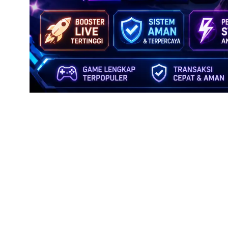
Open
media
1
in
modal