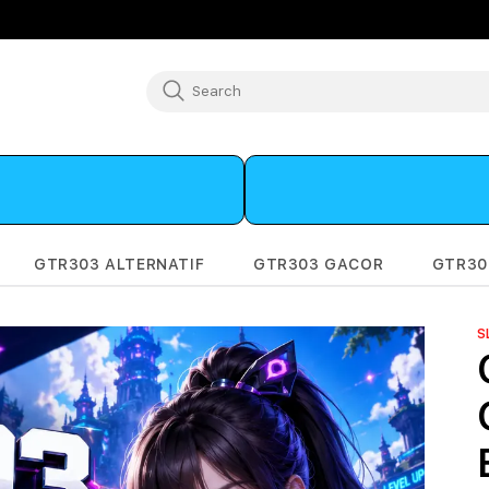
GTR303 ALTERNATIF
GTR303 GACOR
GTR30
S