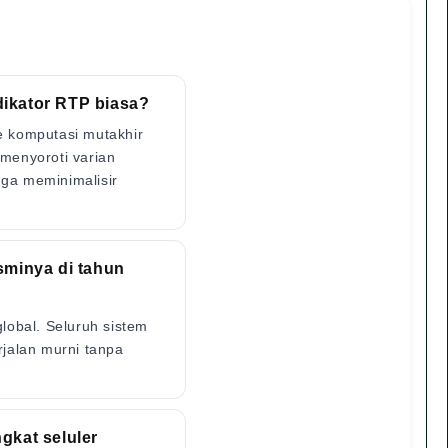
ikator RTP biasa?
e komputasi mutakhir
 menyoroti varian
ga meminimalisir
sminya di tahun
global. Seluruh sistem
jalan murni tanpa
gkat seluler