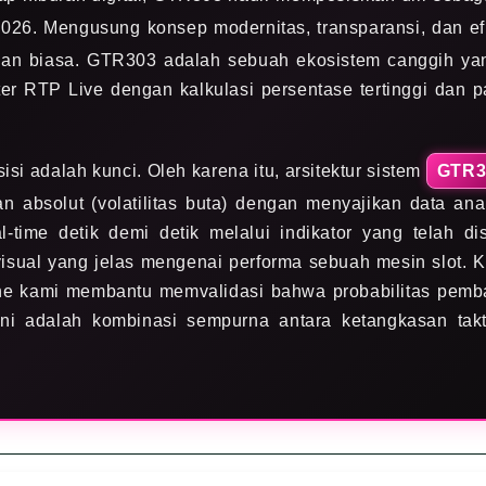
026. Mengusung konsep modernitas, transparansi, dan efis
an biasa. GTR303 adalah sebuah ekosistem canggih ya
r RTP Live dengan kalkulasi persentase tertinggi dan pali
 adalah kunci. Oleh karena itu, arsitektur sistem
GTR3
n absolut (volatilitas buta) dengan menyajikan data ana
l-time detik demi detik melalui indikator yang telah dis
visual yang jelas mengenai performa sebuah mesin slot. K
ngine kami membantu memvalidasi bahwa probabilitas pe
a. Ini adalah kombinasi sempurna antara ketangkasan ta