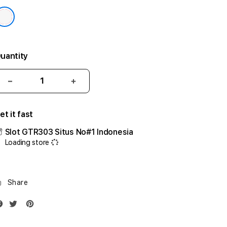
uantity
Decrease
Increase
quantity
quantity
for
for
et it fast
iPhone
iPhone
17
17
Slot GTR303 Situs No#1 Indonesia
Air
Air
Loading store
1TB
1TB
Silver
Silver
Share