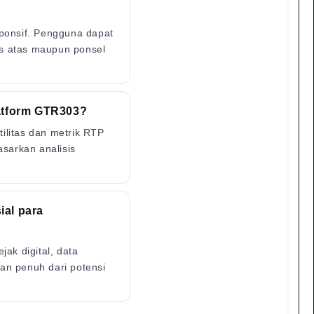
sponsif. Pengguna dapat
as atas maupun ponsel
latform GTR303?
ilitas dan metrik RTP
sarkan analisis
ial para
jak digital, data
nan penuh dari potensi