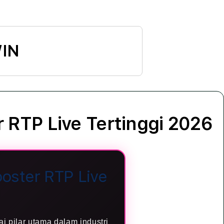
WIN
 RTP Live Tertinggi 2026
oster RTP Live
i pilar utama dalam industri