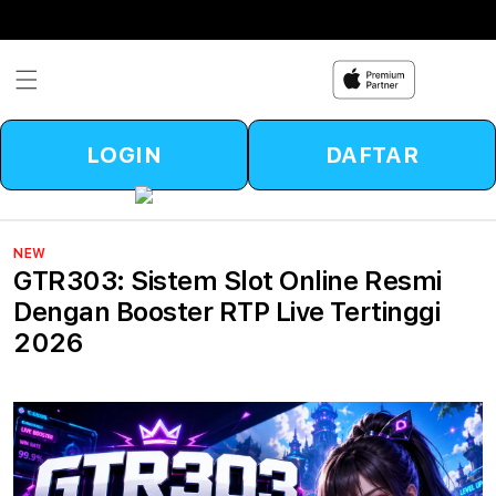
Skip to
content
LOGIN
DAFTAR
NEW
GTR303: Sistem Slot Online Resmi
Dengan Booster RTP Live Tertinggi
2026