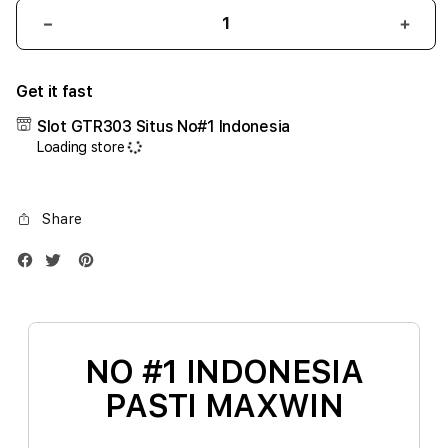
Decrease
Incr
quantity
quant
for
for
Get it fast
iPhone
iPho
17
17
Slot GTR303 Situs No#1 Indonesia
Air
Air
Loading store
1TB
1TB
Silver
Silve
Share
NO #1 INDONESIA
PASTI MAXWIN