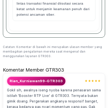
lintas transaksi finansial diisolasi secara
ketat untuk menjamin keamanan penuh dari
potensi ancaman siber.
Catatan: Komentar di bawah ini merupakan ulasan member yang
membagikan pengalaman mereka saat mengenal dan
menggunakan layanan GTR303.
Komentar Member GTR303
Rian_Kurniawan99-GTR303
★★★★★
Gokil sih, awalnya iseng nyoba karena penasaran sama
istilah 'Booster RTP Live' di GTR303. Ternyata bukan
gimik doang. Pergerakan angkanya responsif banget,
kerasa bedanya pas nyari momentum yang pas. Gak