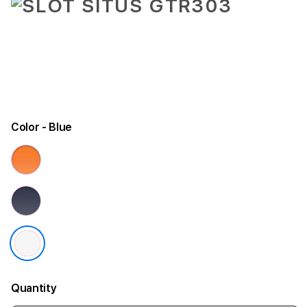
Color
- Blue
Quantity